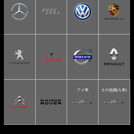
アメ車
その他(輸入車)