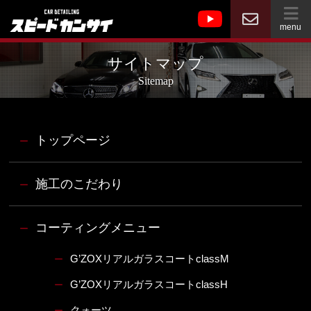
menu
サイトマップ
Sitemap
トップページ
ー
施工のこだわり
ー
コーティングメニュー
ー
G’ZOXリアルガラスコートclassM
ー
G’ZOXリアルガラスコートclassH
ー
クォーツ
ー